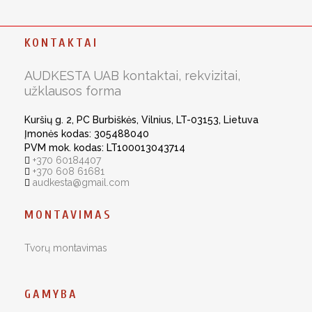
KONTAKTAI
AUDKESTA UAB kontaktai, rekvizitai,
užklausos forma
Kuršių g. 2, PC Burbiškės, Vilnius, LT-03153, Lietuva
Įmonės kodas: 305488040
PVM mok. kodas: LT100013043714
+370 60184407
+370 608 61681
audkesta@gmail.com
MONTAVIMAS
Tvorų montavimas
GAMYBA