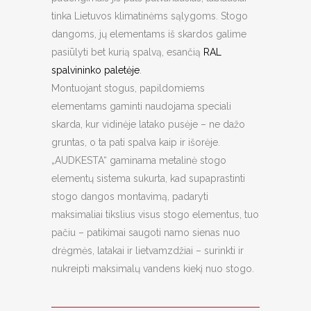
tinka Lietuvos klimatinėms sąlygoms. Stogo
dangoms, jų elementams iš skardos galime
pasiūlyti bet kurią spalvą, esančią
RAL
spalvininko paletėje
.
Montuojant stogus, papildomiems
elementams gaminti naudojama speciali
skarda, kur vidinėje latako pusėje – ne dažo
gruntas, o ta pati spalva kaip ir išorėje.
„AUDKESTA“ gaminama metalinė stogo
elementų sistema sukurta, kad supaprastinti
stogo dangos montavimą, padaryti
maksimaliai tikslius visus stogo elementus, tuo
pačiu – patikimai saugoti namo sienas nuo
drėgmės, latakai ir lietvamzdžiai – surinkti ir
nukreipti maksimalų vandens kiekį nuo stogo.