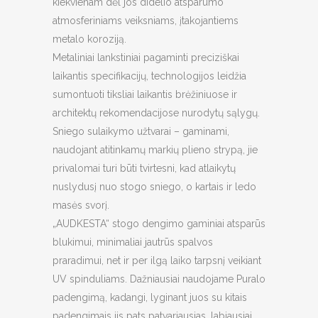
kiekvienam dėl jos didelio atsparumo
atmosferiniams veiksniams, įtakojantiems
metalo koroziją.
Metaliniai lankstiniai pagaminti preciziškai
laikantis specifikacijų, technologijos leidžia
sumontuoti tiksliai laikantis brėžiniuose ir
architektų rekomendacijose nurodytų sąlygų.
Sniego sulaikymo užtvarai – gaminami,
naudojant atitinkamų markių plieno strypą, jie
privalomai turi būti tvirtesni, kad atlaikytų
nuslydusį nuo stogo sniego, o kartais ir ledo
masės svorį.
„AUDKESTA“ stogo dengimo gaminiai atsparūs
blukimui, minimaliai jautrūs spalvos
praradimui, net ir per ilgą laiko tarpsnį veikiant
UV spinduliams. Dažniausiai naudojame Puralo
padengimą, kadangi, lyginant juos su kitais
padengimais jis pats patvariausias, labiausiai