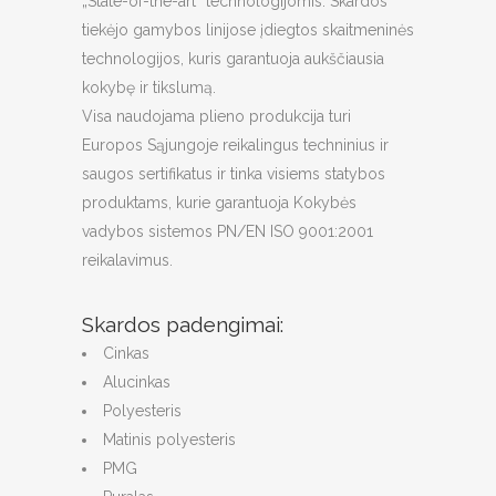
„State-of-the-art“ technologijomis. Skardos
tiekėjo gamybos linijose įdiegtos skaitmeninės
technologijos, kuris garantuoja aukščiausia
kokybę ir tikslumą.
Visa naudojama plieno produkcija turi
Europos Sąjungoje reikalingus techninius ir
saugos sertifikatus ir tinka visiems statybos
produktams, kurie garantuoja Kokybės
vadybos sistemos PN/EN ISO 9001:2001
reikalavimus.
Skardos padengimai:
Cinkas
Alucinkas
Polyesteris
Matinis polyesteris
PMG