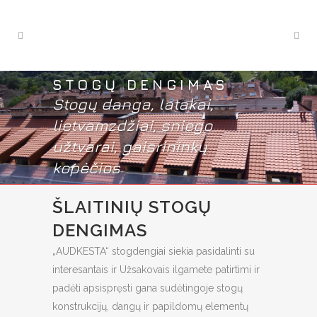
STOGŲ DENGIMAS
Stogų danga, latakai,
lietvamzdžiai, sniego
užtvarai, gaisrininkų
kopėčios
ŠLAITINIŲ STOGŲ
DENGIMAS
„AUDKESTA“ stogdengiai siekia pasidalinti su
interesantais ir Užsakovais ilgamete patirtimi ir
padėti apsispręsti gana sudėtingoje stogų
konstrukcijų, dangų ir papildomų elementų