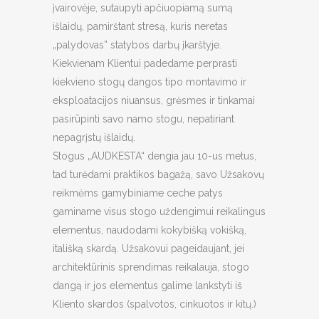
įvairovėje, sutaupyti apčiuopiamą sumą
išlaidų, pamirštant stresą, kuris neretas
„palydovas” statybos darbų įkarštyje.
Kiekvienam Klientui padedame perprasti
kiekvieno stogų dangos tipo montavimo ir
eksploatacijos niuansus, grėsmes ir tinkamai
pasirūpinti savo namo stogu, nepatiriant
nepagrįstų išlaidų.
Stogus „AUDKESTA“ dengia jau 10-us metus,
tad turėdami praktikos bagažą, savo Užsakovų
reikmėms gamybiniame ceche patys
gaminame visus stogo uždengimui reikalingus
elementus, naudodami kokybišką vokišką,
itališką skardą. Užsakovui pageidaujant, jei
architektūrinis sprendimas reikalauja, stogo
dangą ir jos elementus galime lankstyti iš
Kliento skardos (spalvotos, cinkuotos ir kitų.)