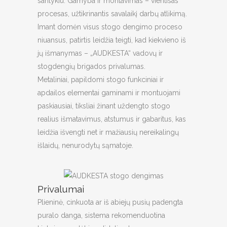
santykiu. Gamyba ir montavimas – vientisas
procesas, užtikrinantis savalaikį darbų atlikimą.
Imant domėn visus stogo dengimo proceso
niuansus, patirtis leidžia teigti, kad kiekvieno iš
jų išmanymas – „AUDKESTA“ vadovų ir
stogdengių brigados privalumas.
Metaliniai, papildomi stogo funkciniai ir
apdailos elementai gaminami ir montuojami
paskiausiai, tiksliai žinant uždengto stogo
realius išmatavimus, atstumus ir gabaritus, kas
leidžia išvengti net ir mažiausių nereikalingų
išlaidų, nenurodytų sąmatoje.
Privalumai
Plieninė, cinkuota ar iš abiejų pusių padengta
puralo danga, sistema rekomenduotina