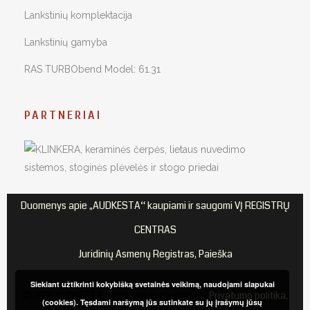
Lankstinių komplektacija
Lankstinių gamyba
RAS TURBObend Model: 61.31
PARTNERIAI
Duomenys apie „AUDKESTA“ kaupiami ir saugomi VĮ REGISTRŲ
CENTRAS
Juridinių Asmenų Registras, Paieška
Siekiant užtikrinti kokybišką svetainės veikimą, naudojami slapukai
© 2018 AUDKESTA. Visos teisės saugomos.
Privatumo politika,
(cookies). Tęsdami naršymą jūs sutinkate su jų įrašymų jūsų