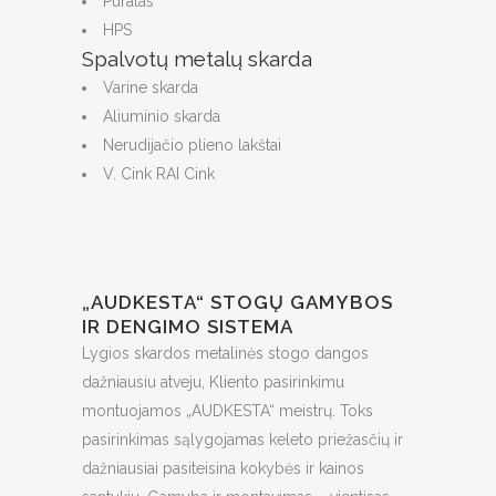
Puralas
HPS
Spalvotų metalų skarda
Varine skarda
Aliuminio skarda
Nerudijačio plieno lakštai
V. Cink RAI Cink
„AUDKESTA“ STOGŲ GAMYBOS
IR DENGIMO SISTEMA
Lygios skardos metalinės stogo dangos
dažniausiu atveju, Kliento pasirinkimu
montuojamos „AUDKESTA“ meistrų. Toks
pasirinkimas sąlygojamas keleto priežasčių ir
dažniausiai pasiteisina kokybės ir kainos