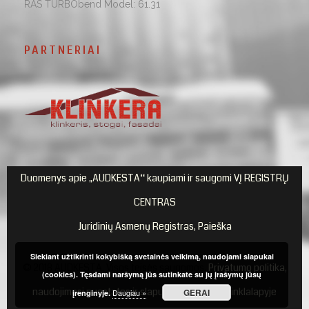
RAS TURBObend Model: 61.31
PARTNERIAI
Duomenys apie „AUDKESTA“ kaupiami ir saugomi VĮ REGISTRŲ
CENTRAS
Juridinių Asmenų Registras, Paieška
Siekiant užtikrinti kokybišką svetainės veikimą, naudojami slapukai
© 2018 AUDKESTA. Visos teisės saugomos.
Privatumo politika,
(cookies). Tęsdami naršymą jūs sutinkate su jų įrašymų jūsų
naudojimosi nuostatos ir slapukų naudojimas tinklalapyje
GERAI
Daugiau »
įrenginyje.