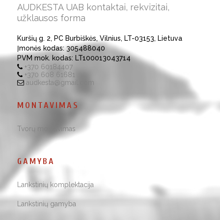
AUDKESTA UAB kontaktai, rekvizitai,
užklausos forma
Kuršių g. 2, PC Burbiškės, Vilnius, LT-03153, Lietuva
Įmonės kodas: 305488040
PVM mok. kodas: LT100013043714
+370 60184407
+370 608 61681
audkesta@gmail.com
MONTAVIMAS
Tvorų montavimas
GAMYBA
Lankstinių komplektacija
Lankstinių gamyba