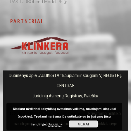
RAS TURBObend Model: 61.31
PARTNERIAI
Duomenys apie „AUDKESTA“ kaupiami ir saugomi VĮ REGISTRŲ
CENTRAS
Juridinių Asmenų Registras, Paieška
Siekiant užtikrinti kokybišką svetainės veikimą, naudojami slapukai
© 2018 AUDKESTA. Visos teisės saugomos.
Privatumo politika,
(cookies). Tęsdami naršymą jūs sutinkate su jų įrašymų jūsų
naudojimosi nuostatos ir slapukų naudojimas tinklalapyje
GERAI
Daugiau »
įrenginyje.