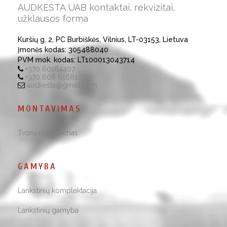
AUDKESTA UAB kontaktai, rekvizitai,
užklausos forma
Kuršių g. 2, PC Burbiškės, Vilnius, LT-03153, Lietuva
Įmonės kodas: 305488040
PVM mok. kodas: LT100013043714
+370 60184407
+370 608 61681
audkesta@gmail.com
MONTAVIMAS
Tvorų montavimas
GAMYBA
Lankstinių komplektacija
Lankstinių gamyba