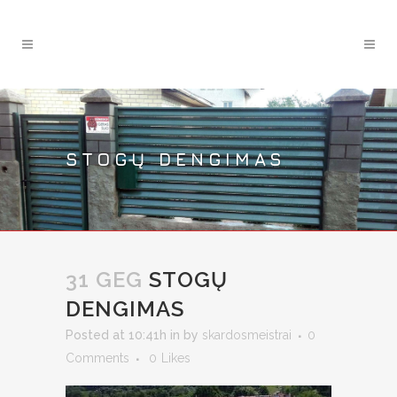
STOGŲ DENGIMAS
31 GEG
STOGŲ
DENGIMAS
Posted at 10:41h
in
by
skardosmeistrai
0
Comments
0
Likes