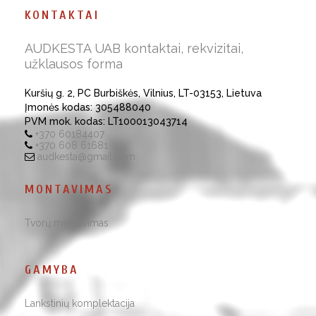
KONTAKTAI
AUDKESTA UAB kontaktai, rekvizitai,
užklausos forma
Kuršių g. 2, PC Burbiškės, Vilnius, LT-03153, Lietuva
Įmonės kodas: 305488040
PVM mok. kodas: LT100013043714
+370 60184407
+370 608 61681
audkesta@gmail.com
MONTAVIMAS
Tvorų montavimas
GAMYBA
Lankstinių komplektacija