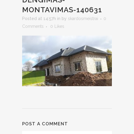
MONTAVIMAS-140631
Posted at 14:57h
in
by
skardosmeistrai
0
Comments
0
Likes
POST A COMMENT