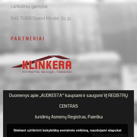
Lankstinių gamyba
RAS TURBObend Model: 61.31
PARTNERIAI
Duomenys apie „AUDKESTA“ kaupiami ir saugomi VĮ REGISTRŲ
CENTRAS
Juridinių Asmenų Registras, Paieška
Siekiant užtikrinti kokybišką svetainės veikimą, naudojami slapukai
© 2018 AUDKESTA. Visos teisės saugomos.
Privatumo politika,