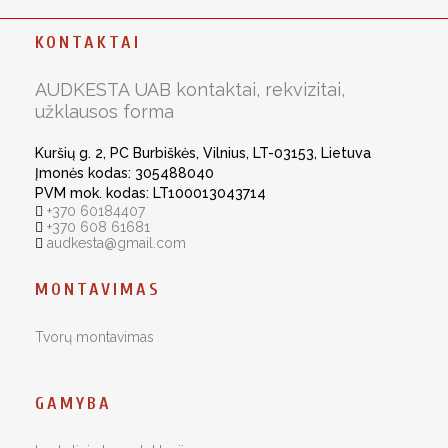
KONTAKTAI
AUDKESTA UAB kontaktai, rekvizitai,
užklausos forma
Kuršių g. 2, PC Burbiškės, Vilnius, LT-03153, Lietuva
Įmonės kodas: 305488040
PVM mok. kodas: LT100013043714
+370 60184407
+370 608 61681
audkesta@gmail.com
MONTAVIMAS
Tvorų montavimas
GAMYBA