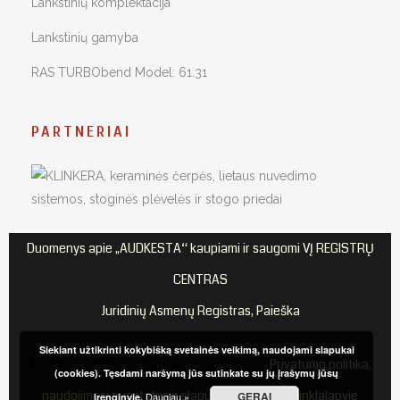
Lankstinių komplektacija
Lankstinių gamyba
RAS TURBObend Model: 61.31
PARTNERIAI
Duomenys apie „AUDKESTA“ kaupiami ir saugomi VĮ REGISTRŲ
CENTRAS
Juridinių Asmenų Registras, Paieška
Siekiant užtikrinti kokybišką svetainės veikimą, naudojami slapukai
© 2018 AUDKESTA. Visos teisės saugomos.
Privatumo politika,
(cookies). Tęsdami naršymą jūs sutinkate su jų įrašymų jūsų
naudojimosi nuostatos ir slapukų naudojimas tinklalapyje
GERAI
Daugiau »
įrenginyje.