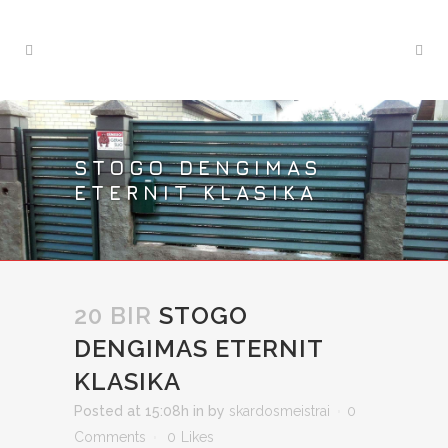
STOGO DENGIMAS
ETERNIT KLASIKA
20 BIR
STOGO
DENGIMAS ETERNIT
KLASIKA
Posted at 15:08h
in
by
skardosmeistrai
0
Comments
0
Likes