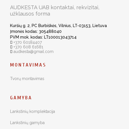
AUDKESTA UAB kontaktai, rekvizitai,
užklausos forma
Kuršių g. 2, PC Burbiškės, Vilnius, LT-03153, Lietuva
Įmonės kodas: 305488040
PVM mok. kodas: LT100013043714
+370 60184407
+370 608 61681
audkesta@gmail.com
MONTAVIMAS
Tvorų montavimas
GAMYBA
Lankstinių komplektacija
Lankstinių gamyba